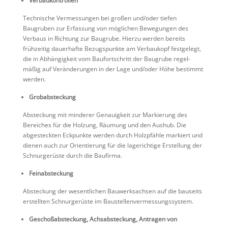
Verbaukontrollen
Techni­sche Vermes­sungen bei großen und/​oder tiefen
Baugruben zur Erfas­sung von mögli­chen Bewegungen des
Verbaus in Richtung zur Baugrube. Hierzu werden bereits
frühzeitig dauer­hafte Bezugs­punkte am Verbau­kopf festge­legt,
die in Abhän­gig­keit vom Baufort­schritt der Baugrube regel­
mäßig auf Verän­de­rungen in der Lage und/​oder Höhe bestimmt
werden.
Grobabsteckung
Abste­ckung mit minderer Genau­ig­keit zur Markie­rung des
Berei­ches für die Holzung, Räumung und den Aushub. Die
abgesteckten Eckpunkte werden durch Holzpfähle markiert und
dienen auch zur Orien­tie­rung für die lagerich­tige Erstel­lung der
Schnur­ge­rüste durch die Baufirma.
Feinabsteckung
Abste­ckung der wesent­li­chen Bauwerk­sachsen auf die bauseits
erstellten Schnur­ge­rüste im Baustellenvermessungssystem.
Geschoß­ab­ste­ckung, Achsab­ste­ckung, Antragen von