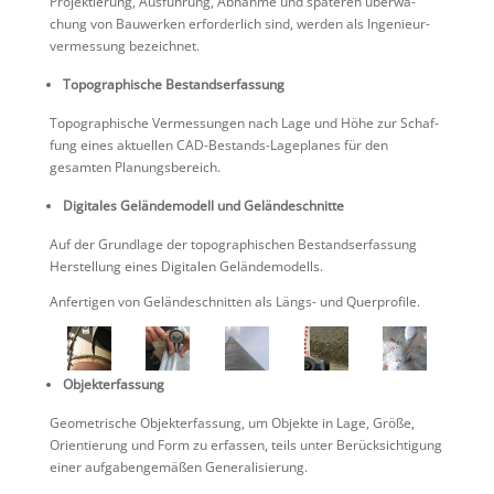
Projek­tie­rung, Ausfüh­rung, Abnahme und späteren überwa­
chung von Bauwerken erfor­der­lich sind, werden als Ingenieur­
ver­mes­sung bezeichnet.
Topogra­phi­sche Bestandserfassung
Topogra­phi­sche Vermes­sungen nach Lage und Höhe zur Schaf­
fung eines aktuellen CAD-Bestands-Lageplanes für den
gesamten Planungsbereich.
Digitales Gelän­de­mo­dell und Geländeschnitte
Auf der Grund­lage der topogra­phi­schen Bestands­er­fas­sung
Herstel­lung eines Digitalen Geländemodells.
Anfer­tigen von Gelän­de­schnitten als Längs- und Querprofile.
Objekterfassung
Geome­tri­sche Objekt­er­fas­sung, um Objekte in Lage, Größe,
Orien­tie­rung und Form zu erfassen, teils unter Berück­sich­ti­gung
einer aufga­ben­ge­mäßen Generalisierung.