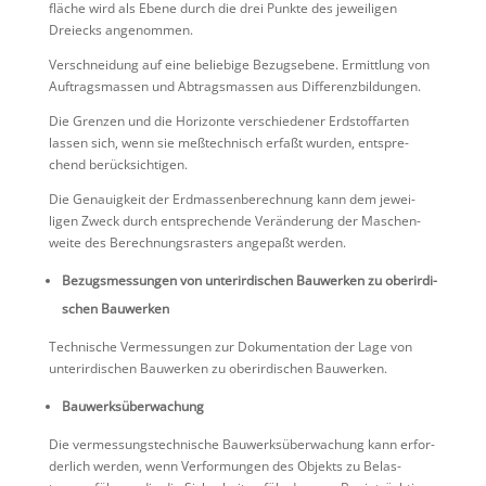
fläche wird als Ebene durch die drei Punkte des jewei­ligen
Dreiecks angenommen.
Verschnei­dung auf eine belie­bige Bezugs­ebene. Ermitt­lung von
Auftrags­massen und Abtrags­massen aus Differenzbildungen.
Die Grenzen und die Horizonte verschie­dener Erdstoff­arten
lassen sich, wenn sie meßtech­nisch erfaßt wurden, entspre­
chend berücksichtigen.
Die Genau­ig­keit der Erdmas­sen­be­rech­nung kann dem jewei­
ligen Zweck durch entspre­chende Verän­de­rung der Maschen­
weite des Berech­nungs­ras­ters angepaßt werden.
Bezugs­mes­sungen von unter­ir­di­schen Bauwerken zu oberir­di­
schen Bauwerken
Techni­sche Vermes­sungen zur Dokumen­ta­tion der Lage von
unter­ir­di­schen Bauwerken zu oberir­di­schen Bauwerken.
Bauwerksüberwachung
Die vermes­sungs­tech­ni­sche Bauwerks­über­wa­chung kann erfor­
der­lich werden, wenn Verfor­mungen des Objekts zu Belas­