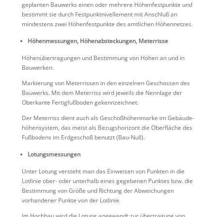
geplanten Bauwerks einen oder mehrere Höhen­fest­punkte und
bestimmt sie durch Festpunkt­ni­vel­le­ment mit Anschluß an
mindes­tens zwei Höhen­fest­punkte des amtli­chen Höhennetzes.
Höhen­mes­sungen, Höhen­ab­ste­ckungen, Meterrisse
Höhen­über­tra­gungen und Bestim­mung von Höhen an und in
Bauwerken.
Markie­rung von Meter­rissen in den einzelnen Geschossen des
Bauwerks. Mit dem Meter­riss wird jeweils die Nennlage der
Oberkante Fertig­fuß­boden gekennzeichnet.
Der Meter­riss dient auch als Geschoß­hö­hen­marke im Gebäu­de­
hö­hen­system, das meist als Bezugs­ho­ri­zont die Oberfläche des
Fußbo­dens im Erdge­schoß benutzt (Bau-Null).
Lotungsmessungen
Unter Lotung versteht man das Einweisen von Punkten in die
Lotlinie ober- oder unter­halb eines gegebenen Punktes bzw. die
Bestim­mung von Größe und Richtung der Abwei­chungen
vorhan­dener Punkte von der Lotlinie.
Im Hochbau wird die Lotung angewandt zur übertra­gung von