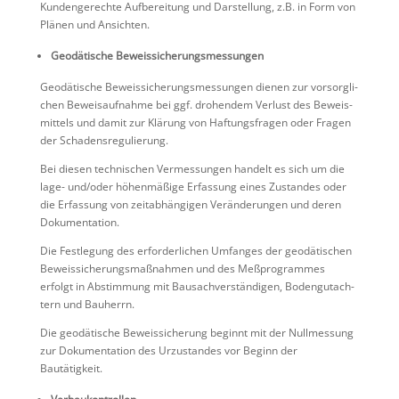
Kunden­ge­rechte Aufbe­rei­tung und Darstel­lung, z.B. in Form von
Plänen und Ansichten.
Geodä­ti­sche Beweissicherungsmessungen
Geodä­ti­sche Beweis­si­che­rungs­mes­sungen dienen zur vorsorg­li­
chen Beweis­auf­nahme bei ggf. drohendem Verlust des Beweis­
mit­tels und damit zur Klärung von Haftungs­fragen oder Fragen
der Schadensregulierung.
Bei diesen techni­schen Vermes­sungen handelt es sich um die
lage- und/​oder höhen­mä­ßige Erfas­sung eines Zustandes oder
die Erfas­sung von zeitab­hän­gigen Verän­de­rungen und deren
Dokumentation.
Die Festle­gung des erfor­der­li­chen Umfanges der geodä­ti­schen
Beweis­si­che­rungs­maß­nahmen und des Meßpro­grammes
erfolgt in Abstim­mung mit Bausach­ver­stän­digen, Boden­gut­ach­
tern und Bauherrn.
Die geodä­ti­sche Beweis­si­che­rung beginnt mit der Nullmes­sung
zur Dokumen­ta­tion des Urzustandes vor Beginn der
Bautätigkeit.