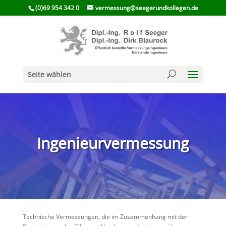
(0)69 954 342 0
vermessung@seegerundkollegen.de
Seite wählen
Ingenieur­ver­mes­sung
Techni­sche Vermes­sungen, die im Zusam­men­hang mit der