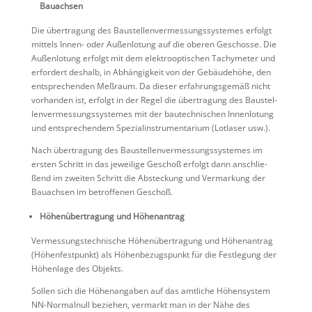
Bauachsen
Die übertra­gung des Baustel­len­ver­mes­sungs­sys­temes erfolgt
mittels Innen- oder Außen­lo­tung auf die oberen Geschosse. Die
Außen­lo­tung erfolgt mit dem elektro­op­ti­schen Tachy­meter und
erfor­dert deshalb, in Abhän­gig­keit von der Gebäu­de­höhe, den
entspre­chenden Meßraum. Da dieser erfah­rungs­gemäß nicht
vorhanden ist, erfolgt in der Regel die übertra­gung des Baustel­
len­ver­mes­sungs­sys­temes mit der bautech­ni­schen Innen­lo­tung
und entspre­chendem Spezi­al­in­stru­men­ta­rium (Lotlaser usw.).
Nach übertra­gung des Baustel­len­ver­mes­sungs­sys­temes im
ersten Schritt in das jewei­lige Geschoß erfolgt dann anschlie­
ßend im zweiten Schritt die Abste­ckung und Vermar­kung der
Bauachsen im betrof­fenen Geschoß.
Höhen­über­tra­gung und Höhenantrag
Vermes­sungs­tech­ni­sche Höhen­über­tra­gung und Höhen­an­trag
(Höhen­fest­punkt) als Höhen­be­zugs­punkt für die Festle­gung der
Höhen­lage des Objekts.
Sollen sich die Höhen­an­gaben auf das amtliche Höhen­system
NN-Normal­null beziehen, vermarkt man in der Nähe des