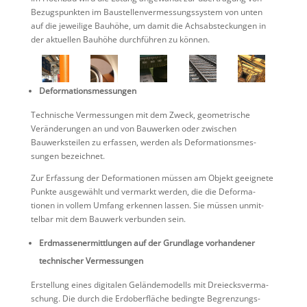
Bezugs­punkten im Baustel­len­ver­mes­sungs­system von unten
auf die jewei­lige Bauhöhe, um damit die Achsab­ste­ckungen in
der aktuellen Bauhöhe durch­führen zu können.
Deformationsmessungen
Techni­sche Vermes­sungen mit dem Zweck, geome­tri­sche
Verän­de­rungen an und von Bauwerken oder zwischen
Bauwerks­teilen zu erfassen, werden als Defor­ma­ti­ons­mes­
sungen bezeichnet.
Zur Erfas­sung der Defor­ma­tionen müssen am Objekt geeig­nete
Punkte ausge­wählt und vermarkt werden, die die Defor­ma­
tionen in vollem Umfang erkennen lassen. Sie müssen unmit­
telbar mit dem Bauwerk verbunden sein.
Erdmas­sen­er­mitt­lungen auf der Grund­lage vorhan­dener
techni­scher Vermessungen
Erstel­lung eines digitalen Gelän­de­mo­dells mit Dreiecks­ver­ma­
schung. Die durch die Erdober­fläche bedingte Begren­zungs­