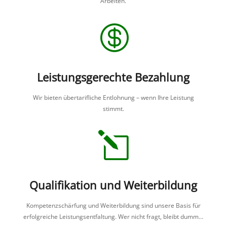
Arbeiten.

Leistungs­ge­rechte Bezahlung
Wir bieten überta­rif­liche Entloh­nung – wenn Ihre Leistung
stimmt.
l
Quali­fi­ka­tion und Weiterbildung
Kompe­tenz­schär­fung und Weiter­bil­dung sind unsere Basis für
erfolg­reiche Leistungs­ent­fal­tung. Wer nicht fragt, bleibt dumm…