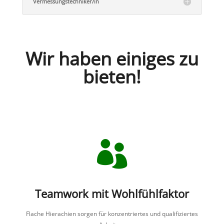
Vermessungs­techniker/​in
Wir haben einiges zu
bieten!

Teamwork mit Wohlfühlfaktor
Flache Hiera­chien sorgen für konzen­triertes und quali­fi­ziertes