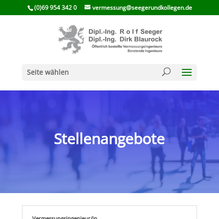
(0)69 954 342 0
vermessung@seegerundkollegen.de
Seite wählen
Stellen­an­ge­bote
Vermessungs­ingenieur/​in