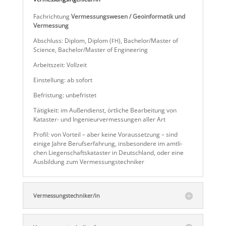
Fachrich­tung
Vermes­sungs­wesen / Geoin­for­matik und
Vermessung
Abschluss: Diplom, Diplom (
), Bachelor/​Master of
FH
Science, Bachelor/​Master of Engineering
Arbeits­zeit: Vollzeit
Einstel­lung: ab sofort
Befris­tung: unbefristet
Tätig­keit: im Außen­dienst, örtliche Bearbei­tung von
Kataster- und Ingenieur­ver­mes­sungen aller Art
Profil: von Vorteil – aber keine Voraus­set­zung – sind
einige Jahre Berufs­er­fah­rung, insbe­son­dere im amtli­
chen Liegen­schafts­ka­taster in Deutsch­land, oder eine
Ausbil­dung zum Vermessungstechniker
Vermessungs­techniker/​in