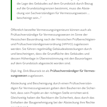
die Lage des Gebäudes auf dem Grund­stück durch Bezug
auf die Grund­stücks­grenzen bestimmt, muss die Abste­
ckung von Sachver­stän­digen für Vermes­sungs­wesen …
beschei­nigt sein…“
Öffent­lich bestellte Vermes­sungs­in­ge­nieure können auch als
Prüfsach­ver­stän­dige für Vermes­sungs­wesen im Sinne der
Hessi­schen Bauord­nung nach der Hessi­schen Prüfbe­rech­tigten-
und Prüfsach­ver­stän­di­gen­ver­ord­nung (
) zugelassen
HPPVO
werden. Sie führen regel­mäßig Gebäu­de­ab­ste­ckungen durch
und beschei­nigen, dass die Grund­fläche des Gebäudes und
dessen Höhen­lage in Überein­stim­mung mit den Bauvor­lagen
auf dem Grund­stück abgesteckt worden sind.
Dipl.-Ing. Dirk Blaurock ist als
Prüfsach­ver­stän­diger für Vermes­
sungs­wesen
zugelassen.
Abste­ckung und Beschei­ni­gung durch einen Prüfsach­ver­stän­
digen für Vermes­sungs­wesen geben dem Bauherren die Sicher­
heit, dass sein Projekt an der richtigen Stelle errichtet wird.
Gleich­zeitig haben die Nachbarn die Sicher­heit, dass durch das
Einhalten der Bauge­neh­mi­gung bei der Abste­ckung ihre Rechte