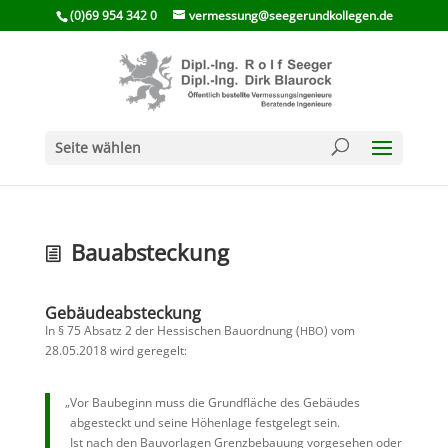
(0)69 954 342 0
vermessung@seegerundkollegen.de
Seite wählen
Bauab­ste­ckung
Gebäu­de­ab­ste­ckung
In § 75 Absatz 2 der Hessi­schen Bauord­nung (
) vom
HBO
28.05.2018 wird geregelt:
„
Vor Baube­ginn muss die Grund­fläche des Gebäudes
abgesteckt und seine Höhen­lage festge­legt sein.
Ist nach den Bauvor­lagen Grenz­be­bauung vorge­sehen oder