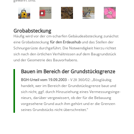
gewahrt sind.
Grobab­ste­ckung
Häufig wird vor der cm-scharfen Gebäu­de­ab­ste­ckung zunächst
eine Grobab­ste­ckung
für den Erdaushub
und das Stellen der
Schnur­ge­rüste durch­ge­führt. Die Notwen­dig­keit hierzu richtet
sich nach den örtli­chen Verhält­nissen auf dem Baugrund­stück
und der Geome­trie des Bauvorhabens.
Bauen im Bereich der Grundstücksgrenze
BGH-Urteil vom 19.09.2003
– V
360/02: „Bösgläubig
ZR
handelt, wer im Bereich der Grund­stücks­grenze baut und
sich nicht, ggf. durch Hinzu­zie­hung eines Vermes­sungs­in­ge­
nieurs, darüber verge­wis­sert, ob der für die Bebauung
vorge­se­hene Grund auch ihm gehört und er die Grenzen
seines Grund­stücks nicht überschreitet.“