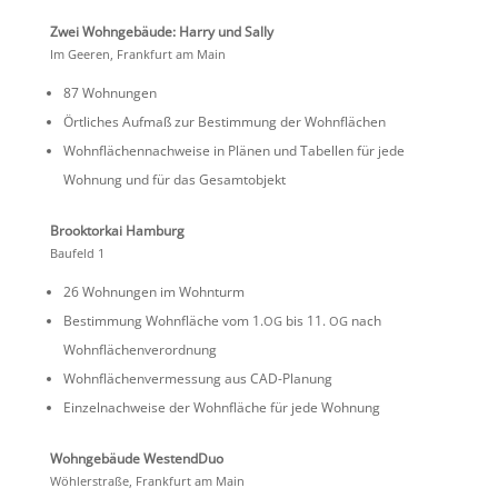
Zwei Wohnge­bäude: Harry und Sally
Im Geeren, Frank­furt am Main
87 Wohnungen
Örtli­ches Aufmaß zur Bestim­mung der Wohnflächen
Wohnflä­chen­nach­weise in Plänen und Tabellen für jede
Wohnung und für das Gesamtobjekt
Brook­torkai Hamburg
Baufeld 1
26 Wohnungen im Wohnturm
Bestim­mung Wohnfläche vom 1.
bis 11.
nach
OG
OG
Wohnflächenverordnung
Wohnflä­chen­ver­mes­sung aus CAD-Planung
Einzel­nach­weise der Wohnfläche für jede Wohnung
Wohnge­bäude WestendDuo
Wöhler­straße, Frank­furt am Main