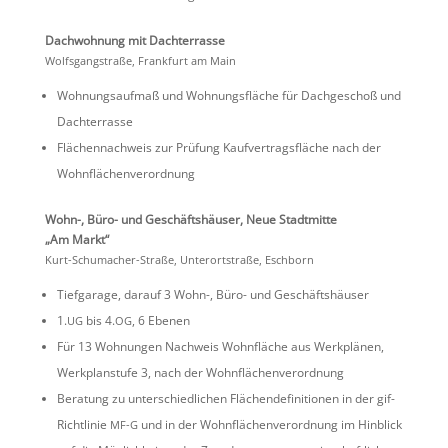
Dachwoh­nung mit Dachterrasse
Wolfs­gang­straße, Frank­furt am Main
Wohnungs­aufmaß und Wohnungs­fläche für Dachge­schoß und
Dachterrasse
Flächen­nach­weis zur Prüfung Kaufver­trags­fläche nach der
Wohnflächenverordnung
Wohn-, Büro- und Geschäfts­häuser, Neue Stadt­mitte
„Am Markt“
Kurt-Schuma­cher-Straße, Unter­ortstraße, Eschborn
Tiefga­rage, darauf 3 Wohn-, Büro- und Geschäftshäuser
1.
bis 4.
, 6 Ebenen
UG
OG
Für 13 Wohnungen Nachweis Wohnfläche aus Werkplänen,
Werkplan­stufe 3, nach der Wohnflächenverordnung
Beratung zu unter­schied­li­chen Flächen­de­fi­ni­tionen in der gif-
Richt­linie
und in der Wohnflä­chen­ver­ord­nung im Hinblick
MF-G