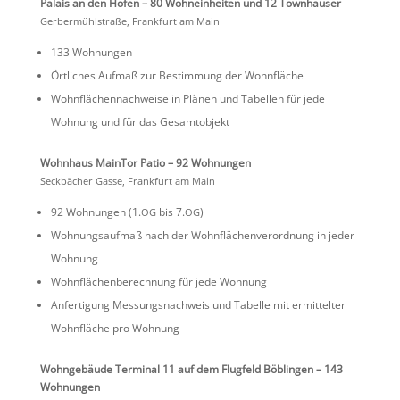
Palais an den Höfen – 80 Wohnein­heiten und 12 Townhäuser
Gerber­mühl­straße, Frank­furt am Main
133 Wohnungen
Örtli­ches Aufmaß zur Bestim­mung der Wohnfläche
Wohnflä­chen­nach­weise in Plänen und Tabellen für jede
Wohnung und für das Gesamtobjekt
Wohnhaus MainTor Patio – 92 Wohnungen
Seckbä­cher Gasse, Frank­furt am Main
92 Wohnungen (1.
bis 7.
)
OG
OG
Wohnungs­aufmaß nach der Wohnflä­chen­ver­ord­nung in jeder
Wohnung
Wohnflä­chen­be­rech­nung für jede Wohnung
Anfer­ti­gung Messungs­nach­weis und Tabelle mit ermit­telter
Wohnfläche pro Wohnung
Wohnge­bäude Terminal 11 auf dem Flugfeld Böblingen – 143
Wohnungen