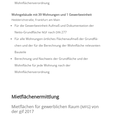
Wohnflächenverordnung
Wohnge­bäude mit 39 Wohnungen und 1 Gewerbeeinheit
Hedde­rich­straße, Frank­furt am Main
Für die Gewer­be­ein­heit Aufmaß und Dokumen­ta­tion der
Netto-Grund­fläche
nach
277
NGF
DIN
Für alle Wohnungen örtli­ches Flächen­aufmaß der Grund­flä­
chen und der für die Berech­nung der Wohnfläche relevanten
Bauteile
Berech­nung und Nachweis der Grund­fläche und der
Wohnfläche für jede Wohnung nach der
Wohnflächenverordnung
Mietflä­chen­er­mitt­lung
Mietflä­chen für gewerb­li­chen Raum (
) von
MFG
der gif 2017