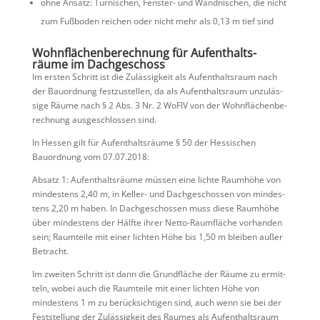
ohne Ansatz: Türni­schen, Fenster- und Wandni­schen, die nicht
zum Fußboden reichen oder nicht mehr als 0,13 m tief sind
Wohnflä­chen­be­rech­nung für Aufent­halts­
räume im Dachgeschoss
Im ersten Schritt ist die Zuläs­sig­keit als Aufent­halts­raum nach
der Bauord­nung festzu­stellen, da als Aufent­halts­raum unzuläs­
sige Räume nach § 2 Abs. 3 Nr. 2 WoFlV von der Wohnflä­chen­be­
rech­nung ausge­schlossen sind.
In Hessen gilt für Aufent­halts­räume § 50 der Hessi­schen
Bauord­nung vom 07.07.2018:
Absatz 1: Aufent­halts­räume müssen eine lichte Raumhöhe von
mindes­tens 2,40 m, in Keller- und Dachge­schossen von mindes­
tens 2,20 m haben. In Dachge­schossen muss diese Raumhöhe
über mindes­tens der Hälfte ihrer Netto-Raumfläche vorhanden
sein; Raumteile mit einer lichten Höhe bis 1,50 m bleiben außer
Betracht.
Im zweiten Schritt ist dann die Grund­fläche der Räume zu ermit­
teln, wobei auch die Raumteile mit einer lichten Höhe von
mindes­tens 1 m zu berück­sich­tigen sind, auch wenn sie bei der
Feststel­lung der Zuläs­sig­keit des Raumes als Aufent­halts­raum