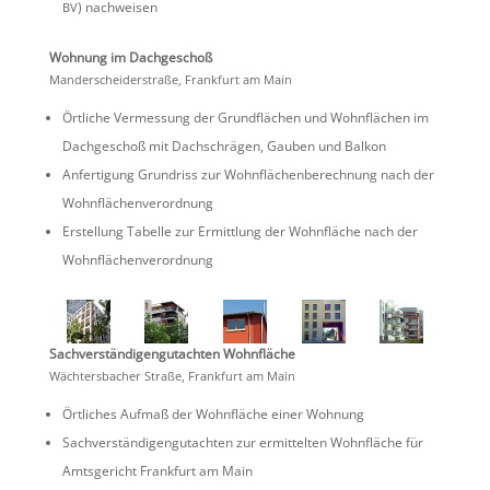
) nachweisen
BV
Wohnung im Dachgeschoß
Mander­schei­der­straße, Frank­furt am Main
Örtliche Vermes­sung der Grund­flä­chen und Wohnflä­chen im
Dachge­schoß mit Dachschrägen, Gauben und Balkon
Anfer­ti­gung Grund­riss zur Wohnflä­chen­be­rech­nung nach der
Wohnflächenverordnung
Erstel­lung Tabelle zur Ermitt­lung der Wohnfläche nach der
Wohnflächenverordnung
Sachver­stän­di­gen­gut­achten Wohnfläche
Wächters­ba­cher Straße, Frank­furt am Main
Örtli­ches Aufmaß der Wohnfläche einer Wohnung
Sachver­stän­di­gen­gut­achten zur ermit­telten Wohnfläche für
Amtsge­richt Frank­furt am Main