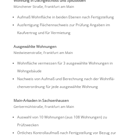
Wohnung in Dachge­schoss und Spitzboden
Münchener Straße, Frank­furt am Main
Aufmaß Wohnfläche in beiden Ebenen nach Fertigstellung
Ausfer­ti­gung Flächen­nach­weis zur Prüfung Angaben im
Kaufver­trag und für Vermietung
Ausge­wählte Wohnungen
Niedwie­sen­straße, Frank­furt am Main
Wohnfläche vermessen für 3 ausge­wählte Wohnungen in
Wohngebäude
Nachweis von Aufmaß und Berech­nung nach der Wohnflä­
chen­ver­ord­nung für jede ausge­wählte Wohnung
Main-Arkaden in Sachsenhausen
Gerber­mühl­straße, Frank­furt am Main
Auswahl von 10 Wohnungen (aus 108 Wohnungen) zu
Prüfzwecken
Örtli­ches Kontroll­aufmaß nach Fertig­stel­lung vor Bezug zur