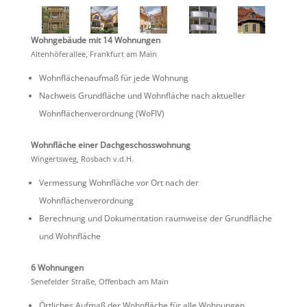
Wohnge­bäude mit 14 Wohnungen
Alten­hö­fer­allee, Frank­furt am Main
Wohnflä­chen­aufmaß für jede Wohnung
Nachweis Grund­fläche und Wohnfläche nach aktueller
Wohnflä­chen­ver­ord­nung (WoFlV)
Wohnfläche einer Dachgeschosswohnung
Wingertsweg, Rosbach v.d.H.
Vermes­sung Wohnfläche vor Ort nach der
Wohnflächenverordnung
Berech­nung und Dokumen­ta­tion raumweise der Grund­fläche
und Wohnfläche
6 Wohnungen
Senefelder Straße, Offen­bach am Main
Örtli­ches Aufmaß der Wohnfläche für alle Wohnungen