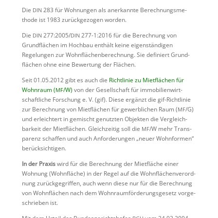
Die
283 für Wohnungen als anerkannte Berech­nungs­me­
DIN
thode ist 1983 zurück­ge­zogen worden.
Die
277:2005/
277-1:2016 für die Berech­nung von
DIN
DIN
Grund­flä­chen im Hochbau enthält keine eigen­stän­digen
Regelungen zur Wohnflä­chen­be­rech­nung. Sie definiert Grund­
flä­chen ohne eine Bewer­tung der Flächen.
Seit 01.05.2012 gibt es auch die
Richt­linie zu Mietflä­chen für
Wohnraum (
/W)
von der Gesell­schaft für immobi­li­en­wirt­
MF
schaft­liche Forschung e. V. (gif). Diese ergänzt die gif-Richt­linie
zur Berech­nung von Mietflä­chen für gewerb­li­chen Raum (
/G)
MF
und erleich­tert in gemischt genutzten Objekten die Vergleich­
bar­keit der Mietflä­chen. Gleich­zeitig soll die
/W mehr Trans­
MF
pa­renz schaffen und auch Anfor­de­rungen „neuer Wohnformen“
berücksichtigen.
In der Praxis
wird für die Berech­nung der Mietfläche einer
Wohnung (Wohnfläche) in der Regel auf die Wohnflä­chen­ver­ord­
nung zurück­ge­griffen, auch wenn diese nur für die Berech­nung
von Wohnflä­chen nach dem Wohnraum­för­de­rungs­ge­setz vorge­
schrieben ist.