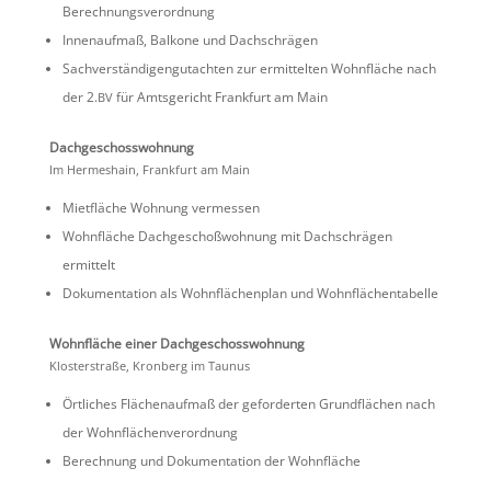
Berechnungsverordnung
Innen­aufmaß, Balkone und Dachschrägen
Sachver­stän­di­gen­gut­achten zur ermit­telten Wohnfläche nach
der 2.
für Amtsge­richt Frank­furt am Main
BV
Dachge­schoss­woh­nung
Im Hermes­hain, Frank­furt am Main
Mietfläche Wohnung vermessen
Wohnfläche Dachge­schoß­woh­nung mit Dachschrägen
ermittelt
Dokumen­ta­tion als Wohnflä­chen­plan und Wohnflächentabelle
Wohnfläche einer Dachgeschosswohnung
Kloster­straße, Kronberg im Taunus
Örtli­ches Flächen­aufmaß der gefor­derten Grund­flä­chen nach
der Wohnflächenverordnung
Berech­nung und Dokumen­ta­tion der Wohnfläche