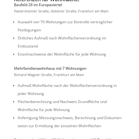
Baufeld 26 im Europaviertel
Hatters­heimer Straße, Idsteiner Straße, Frank­furt am Main
Auswahl von 76 Wohnungen zur Kontrolle vertrag­li­cher
Festlegungen
Örtli­ches Aufmaß nach Wohnflä­chen­ver­ord­nung im
Endzustand
Einzel­nach­weise der Wohnfläche für jede Wohnung
Mehrfa­mi­li­en­wohn­haus mit 7 Wohnungen
Richard-Wagner-Straße, Frank­furt am Main
Aufmaß Wohnfläche nach der Wohnflä­chen­ver­ord­nung in
jeder Wohnung
Flächen­be­rech­nung und Nachweis Grund­fläche und
Wohnfläche für jede Wohnung
Anfer­ti­gung Messungs­nach­weis, Berech­nung und Dokumen­
ta­tion zur Ermitt­lung der einzelnen Wohnflächen