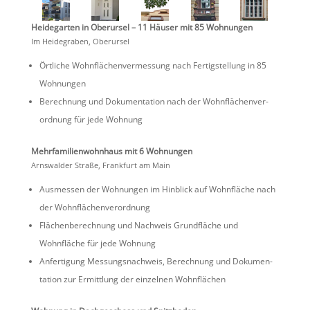
Heide­garten in Oberursel – 11 Häuser mit 85 Wohnungen
Im Heide­graben, Oberursel
Örtliche Wohnflä­chen­ver­mes­sung nach Fertig­stel­lung in 85
Wohnungen
Berech­nung und Dokumen­ta­tion nach der Wohnflä­chen­ver­
ord­nung für jede Wohnung
Mehrfa­mi­li­en­wohn­haus mit 6 Wohnungen
Arnswalder Straße, Frank­furt am Main
Ausmessen der Wohnungen im Hinblick auf Wohnfläche nach
der Wohnflächenverordnung
Flächen­be­rech­nung und Nachweis Grund­fläche und
Wohnfläche für jede Wohnung
Anfer­ti­gung Messungs­nach­weis, Berech­nung und Dokumen­
ta­tion zur Ermitt­lung der einzelnen Wohnflächen