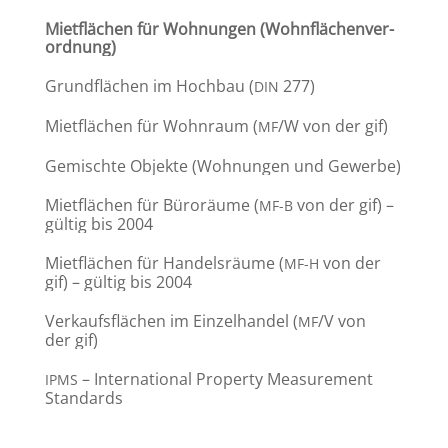
Mietflä­chen für Wohnungen (Wohnflä­chen­ver­
ord­nung)
Grund­flä­chen im Hochbau (
277)
DIN
Mietflä­chen für Wohnraum (
/W von der gif)
MF
Gemischte Objekte (Wohnungen und Gewerbe)
Mietflä­chen für Büroräume (
von der gif) –
MF-B
gültig bis 2004
Mietflä­chen für Handels­räume (
von der
MF-H
gif) – gültig bis 2004
Verkaufs­flä­chen im Einzel­handel (
/V von
MF
der gif)
– Inter­na­tional Property Measu­re­ment
IPMS
Standards