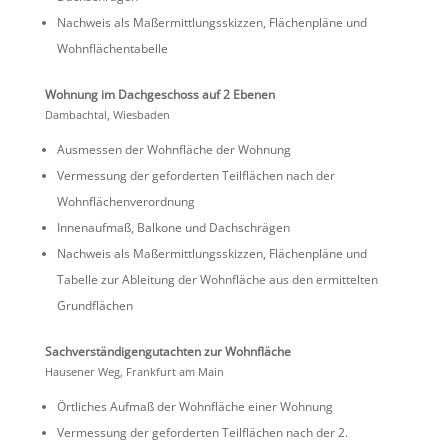
Nachweis als Maßer­mitt­lungs­skizzen, Flächen­pläne und
Wohnflächentabelle
Wohnung im Dachge­schoss auf 2 Ebenen
Dambachtal, Wiesbaden
Ausmessen der Wohnfläche der Wohnung
Vermes­sung der gefor­derten Teilflä­chen nach der
Wohnflächenverordnung
Innen­aufmaß, Balkone und Dachschrägen
Nachweis als Maßer­mitt­lungs­skizzen, Flächen­pläne und
Tabelle zur Ablei­tung der Wohnfläche aus den ermit­telten
Grundflächen
Sachver­stän­di­gen­gut­achten zur Wohnfläche
Hausener Weg, Frank­furt am Main
Örtli­ches Aufmaß der Wohnfläche einer Wohnung
Vermes­sung der gefor­derten Teilflä­chen nach der 2.