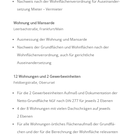
Nachweis nach der Wohnflä­chen­ver­ord­nung für Ausein­an­der­
set­zung Mieter – Vermieter
Wohnung und Mansarde
Leerbach­straße, Frankfurt/​Main
Ausmes­sung der Wohnung und Mansarde
Nachweis der Grund­flä­chen und Wohnflä­chen nach der
Wohnflä­chen­ver­ord­nung, auch für gericht­liche
Auseinandersetzung
12 Wohnungen und 2 Gewerbeeinheiten
Feldberg­straße, Oberursel
Für die 2 Gewer­be­ein­heiten Aufmaß und Dokumen­ta­tion der
Netto-Grund­fläche
nach
277 für jeweils 2 Ebenen
NGF
DIN
4 der 8 Wohnungen mit vielen Dachschrägen auf jeweils
2 Ebenen
Für alle Wohnungen örtli­ches Flächen­aufmaß der Grund­flä­
chen und der für die Berech­nung der Wohnfläche relevanten