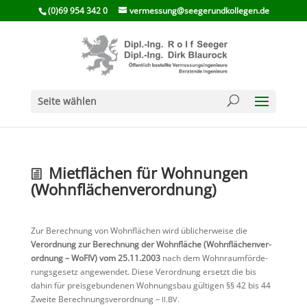
(0)69 954 342 0
vermessung@seegerundkollegen.de
Seite wählen
Mietflä­chen für Wohnungen
(Wohnflä­chen­ver­ord­nung)
Zur Berech­nung von Wohnflä­chen wird üblicher­weise die
Verord­nung zur Berech­nung der Wohnfläche (Wohnflä­chen­ver­
ord­nung – WoFIV) vom 25.11.2003
nach dem Wohnraum­för­de­
rungs­ge­setz angewendet. Diese Verord­nung ersetzt die bis
dahin für preis­ge­bun­denen Wohnungsbau gültigen §§ 42 bis 44
Zweite Berech­nungs­ver­ord­nung –
.
.
II​
BV