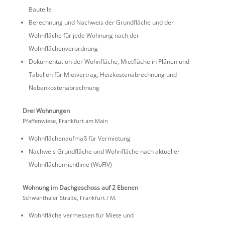
Bauteile
Berech­nung und Nachweis der Grund­fläche und der
Wohnfläche für jede Wohnung nach der
Wohnflächenverordnung
Dokumen­ta­tion der Wohnfläche, Mietfläche in Plänen und
Tabellen für Mietver­trag, Heizkos­ten­ab­rech­nung und
Nebenkostenabrechnung
Drei Wohnungen
Pfaffen­wiese, Frank­furt am Main
Wohnflä­chen­aufmaß für Vermietung
Nachweis Grund­fläche und Wohnfläche nach aktueller
Wohnflä­chen­richt­linie (WoFlV)
Wohnung im Dachge­schoss auf 2 Ebenen
Schwan­thaler Straße, Frank­furt / M.
Wohnfläche vermessen für Miete und