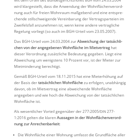
Mit dem Urteil des Bundes­ge­richts­hofes
vom 24.03.2004
BGH
wird klarge­stellt, dass die Anwen­dung der Wohnflä­chen­ver­ord­
nung auch für freien Wohnraum maßge­bend und eine entspre­
chende still­schwei­gende Verein­ba­rung der Vertrags­par­teien im
Zweifels­fall anzunehmen ist, wenn keine andere vertrag­liche
Regelung vorliegt (so auch im BGH-Urteil vom 23.05.2007).
Das BGH-Urteil vom 24.03.2004 zur
Abwei­chung der tatsäch­li­
chen von der angege­benen Wohnfläche im Mietver­trag
hat
dieser Verord­nung zusätz­liche Bedeu­tung gegeben. Liegt eine
Abwei­chung um wenigs­tens 10 Prozent vor, ist der Mieter zur
Mietmin­de­rung berechtigt.
Gemäß BGH-Urteil vom 18.11.2015 hat eine Mieterhö­hung auf
der Basis der
tatsäch­li­chen Wohnfläche
zu erfolgen, unabhängig
davon, ob im Mietver­trag eine abwei­chende Wohnfläche
angegeben und wie hoch die Abwei­chung von der tatsäch­li­chen
Wohnfläche ist.
Als wesent­li­cher Vorteil gegen­über der 277:2005/
277-
DIN
1:2016 gelten die klaren
Aussagen in der Wohnflä­chen­ver­ord­
nung zur Anrechen­bar­keit
:
Die Wohnfläche einer Wohnung umfasst die Grund­fläche aller