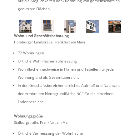
auf die Möglich­keiten der Zuord­nung von gemein­schaft­lich
genutzten Flächen
Wohn- und Geschäftsbebauung
Homburger Landstraße, Frank­furt am Main
72 Wohnungen
Örtliche Wohnflä­chen­auf­mes­sung
Wohnflä­chen­nach­weise in Plänen und Tabellen für jede
Wohnung und als Gesamtübersicht
In den Geschäfts­be­rei­chen örtli­ches Aufmaß und Nachweis
der ermit­telten Netto­grund­fläche
für die einzelnen
NGF
Ladenbereiche
Wohnungs­größe
Stalburg­straße, Frank­furt am Main
Örtliche Vermes­sung der Wohnfläche