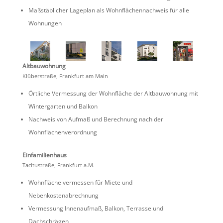
Maßstäb­li­cher Lageplan als Wohnflä­chen­nach­weis für alle
Wohnungen
Altbau­woh­nung
Klüber­straße, Frank­furt am Main
Örtliche Vermes­sung der Wohnfläche der Altbau­woh­nung mit
Winter­garten und Balkon
Nachweis von Aufmaß und Berech­nung nach der
Wohnflächenverordnung
Einfa­mi­li­en­haus
Tacitu­straße, Frank­furt a.M.
Wohnfläche vermessen für Miete und
Nebenkostenabrechnung
Vermes­sung Innen­aufmaß, Balkon, Terrasse und
Dachschrägen