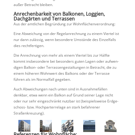
außer Betracht bleiben.
Anrechen­bar­keit von Balkonen, Loggien,
Dachgärten und Terrassen
Aus der amtli­chen Begrün­dung zur Wohnflächenverordnung:
Eine Abwei­chung von der Regel­an­rech­nung zu einem Viertel ist
nur dann zulässig, wenn beson­dere Umstände des Einzel­falls
dies rechtfertigen.
Die Anrech­nung von mehr als einem Viertel bis zur Hälfte
kommt insbe­son­dere bei beson­ders guten Lagen oder aufwen­
digen Balkon- oder Terras­sen­ge­stal­tungen in Betracht, die zu
einem höheren Wohnwert des Balkons oder der Terrasse
führen als im Normal­fall gegeben.
Auch Abwei­chungen nach unten sind in Ausnah­me­fällen
denkbar, etwa wenn ein Balkon auf Grund seiner Lage nicht
oder nur sehr einge­schränkt nutzbar ist (beispiels­weise Erdge­
schoss- bzw. Hochpar­terre­lage an stark befah­rener
Straßenkreuzung).
Referenzen für Wohnfläche: