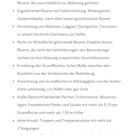
Räume, die ausschließ­lich zur Wohnung gehören.
Zugehö­rende Räume mit Teilan­rech­nung: Winter­gärten,
Schwimm­bäder, nach allen Seiten geschlos­sene Räume
Anrech­nung von Balkonen, Loggien, Dachgärten, Terrassen
zu einem Viertel bis höchs­tens zur Hälfte
Nicht zur Wohnfläche gehörende Räume: Zubehör­räume;
Räume, die nicht den Anfor­de­rungen des Bauord­nungs­
rechtes an ihre Nutzung entspre­chen; Geschäftsräume
Ermitt­lung der Grund­flä­chen: lichte Maße zwischen den
Bauteilen von der Vorder­kante der Bekleidung
Anrech­nung von Grund­flä­chen in Abhän­gig­keit von der lichten
Höhe vollständig, zur Hälfte oder gar nicht
Außer Betracht bleibende Flächen: Schorn­steine, Mauer­vor­
lagen, freiste­hende Pfeiler und Säulen mit mehr als 0,10 qm
Grund­fläche und mehr als 1,50 m Höhe
ohne Ansatz: Treppen und Treppen­an­sätze mit mehr als
3 Steigungen