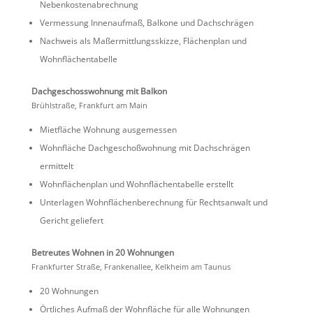
Nebenkostenabrechnung
Vermes­sung Innen­aufmaß, Balkone und Dachschrägen
Nachweis als Maßer­mitt­lungs­skizze, Flächen­plan und
Wohnflächentabelle
Dachge­schoss­woh­nung mit Balkon
Brühl­straße, Frank­furt am Main
Mietfläche Wohnung ausgemessen
Wohnfläche Dachge­schoß­woh­nung mit Dachschrägen
ermittelt
Wohnflä­chen­plan und Wohnflä­chen­ta­belle erstellt
Unter­lagen Wohnflä­chen­be­rech­nung für Rechts­an­walt und
Gericht geliefert
Betreutes Wohnen in 20 Wohnungen
Frank­furter Straße, Franken­allee, Kelkheim am Taunus
20 Wohnungen
Örtli­ches Aufmaß der Wohnfläche für alle Wohnungen