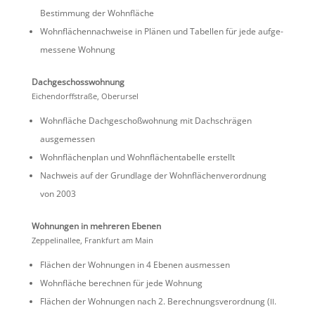
Bestim­mung der Wohnfläche
Wohnflä­chen­nach­weise in Plänen und Tabellen für jede aufge­
mes­sene Wohnung
Dachge­schoss­woh­nung
Eichen­dorff­straße, Oberursel
Wohnfläche Dachge­schoß­woh­nung mit Dachschrägen
ausgemessen
Wohnflä­chen­plan und Wohnflä­chen­ta­belle erstellt
Nachweis auf der Grund­lage der Wohnflä­chen­ver­ord­nung
von 2003
Wohnungen in mehreren Ebenen
Zeppe­lin­allee, Frank­furt am Main
Flächen der Wohnungen in 4 Ebenen ausmessen
Wohnfläche berechnen für jede Wohnung
Flächen der Wohnungen nach 2. Berech­nungs­ver­ord­nung (
.
II