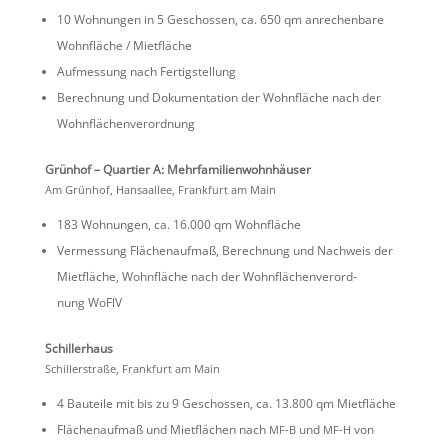
10 Wohnungen in 5 Geschossen, ca. 650 qm anrechen­bare
Wohnfläche / Mietfläche
Aufmes­sung nach Fertigstellung
Berech­nung und Dokumen­ta­tion der Wohnfläche nach der
Wohnflächenverordnung
Grünhof – Quartier A: Mehrfamilienwohnhäuser
Am Grünhof, Hansa­allee, Frank­furt am Main
183 Wohnungen, ca. 16.000 qm Wohnfläche
Vermes­sung Flächen­aufmaß, Berech­nung und Nachweis der
Mietfläche, Wohnfläche nach der Wohnflä­chen­ver­ord­
nung WoFlV
Schil­ler­haus
Schil­ler­straße, Frank­furt am Main
4 Bauteile mit bis zu 9 Geschossen, ca. 13.800 qm Mietfläche
Flächen­aufmaß und Mietflä­chen nach
und
von
MF-B
MF-H