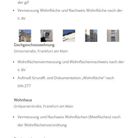
der gif
Vermes­sung Wohnfläche und Nachweis Wohnfläche nach der
.
II
BV
Dachge­schoss­woh­nung
Simson­straße, Frank­furt am Main
Wohnflä­chen­ver­mes­sung und Wohnflä­chen­nach­weis nach der
.
II
BV
Aufmaß Grundfl. und Dokumen­ta­tion „Wohnfläche“ nach
277
DIN
Wohnhaus
Grill­par­zer­straße, Frank­furt am Main
Vermes­sung und Nachweis Wohnflä­chen (Mietflä­chen) nach
der Wohnflächenverordnung