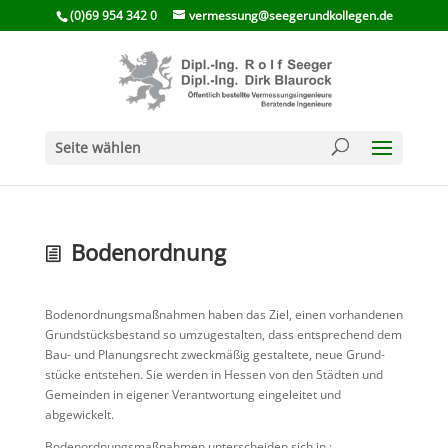
(0)69 954 342 0
vermessung@seegerundkollegen.de
Seite wählen
Boden­ord­nung
Boden­ord­nungs­maß­nahmen haben das Ziel, einen vorhan­denen
Grund­stücks­be­stand so umzuge­stalten, dass entspre­chend dem
Bau- und Planungs­recht zweck­mäßig gestal­tete, neue Grund­
stücke entstehen. Sie werden in Hessen von den Städten und
Gemeinden in eigener Verant­wor­tung einge­leitet und
abgewickelt.
Boden­ord­nungs­maß­nahmen unter­scheiden sich in :