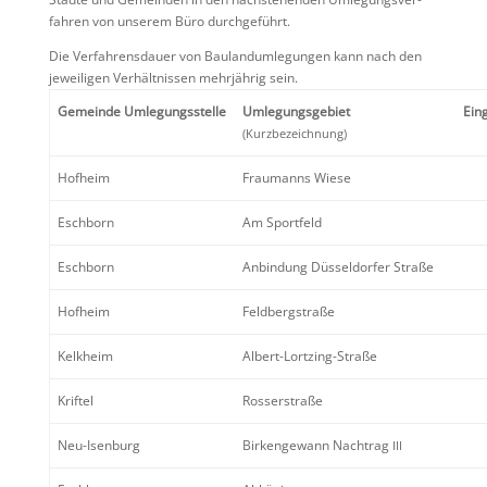
fahren von unserem Büro durchgeführt.
Die Verfah­rens­dauer von Bauland­um­le­gungen kann nach den
jewei­ligen Verhält­nissen mehrjährig sein.
Gemeinde Umlegungs­stelle
Umlegungs­ge­biet
Eing
(Kurzbe­zeich­nung)
Hofheim
Fraumanns Wiese
Eschborn
Am Sport­feld
Eschborn
Anbin­dung Düssel­dorfer Straße
Hofheim
Feldberg­straße
Kelkheim
Albert-Lortzing-Straße
Kriftel
Rosser­straße
Neu-Isenburg
Birken­ge­wann Nachtrag
III