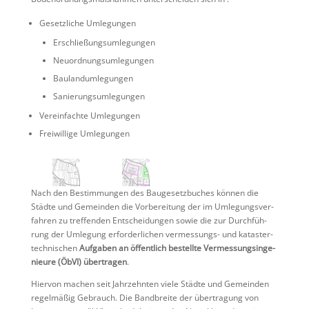
Gesetz­liche Umlegungen
Erschlie­ßungs­um­le­gungen
Neuord­nungs­um­le­gungen
Bauland­um­le­gungen
Sanie­rungs­um­le­gungen
Verein­fachte Umlegungen
Freiwil­lige Umlegungen
Nach den Bestim­mungen des Bauge­setz­bu­ches können die
Städte und Gemeinden die Vorbe­rei­tung der im Umlegungs­ver­
fahren zu treffenden Entschei­dungen sowie die zur Durch­füh­
rung der Umlegung erfor­der­li­chen vermes­sungs- und katas­ter­
tech­ni­schen
Aufgaben an öffent­lich bestellte Vermes­sungs­in­ge­
nieure (
ÖbVI
) übertragen
.
Hiervon machen seit Jahrzehnten viele Städte und Gemeinden
regel­mäßig Gebrauch. Die Bandbreite der übertra­gung von