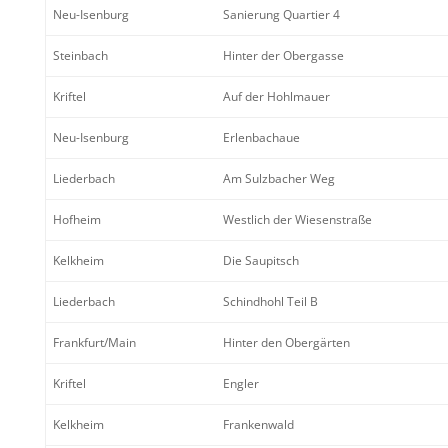
Neu-Isenburg
Sanie­rung Quartier 4
Stein­bach
Hinter der Obergasse
Kriftel
Auf der Hohlmauer
Neu-Isenburg
Erlen­bachaue
Lieder­bach
Am Sulzbacher Weg
Hofheim
Westlich der Wiesenstraße
Kelkheim
Die Saupitsch
Lieder­bach
Schind­hohl Teil B
Frankfurt/​Main
Hinter den Obergärten
Kriftel
Engler
Kelkheim
Franken­wald