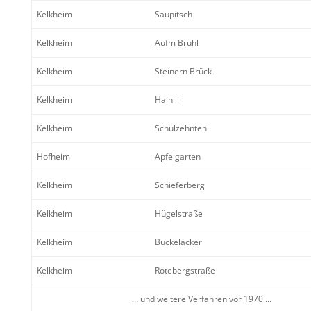
Kelkheim
Saupitsch
Kelkheim
Aufm Brühl
Kelkheim
Steinern Brück
Kelkheim
Hain
II
Kelkheim
Schul­zehnten
Hofheim
Apfel­garten
Kelkheim
Schie­fer­berg
Kelkheim
Hügel­straße
Kelkheim
Buckelä­cker
Kelkheim
Roteberg­straße
… und weitere Verfahren vor 1970 …