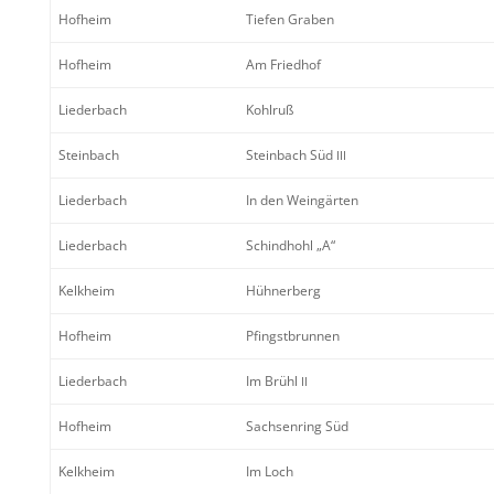
Hofheim
Tiefen Graben
Hofheim
Am Friedhof
Lieder­bach
Kohlruß
Stein­bach
Stein­bach Süd
III
Lieder­bach
In den Weingärten
Lieder­bach
Schind­hohl „A“
Kelkheim
Hühner­berg
Hofheim
Pfingst­brunnen
Lieder­bach
Im Brühl
II
Hofheim
Sachsen­ring Süd
Kelkheim
Im Loch