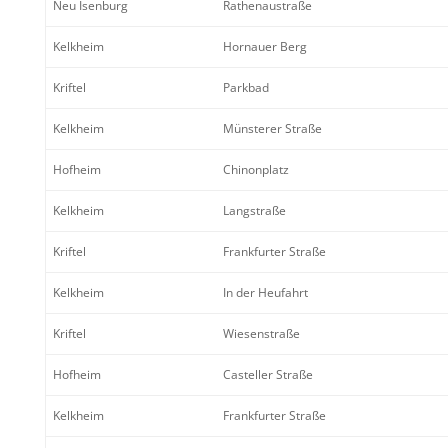
Neu Isenburg
Rathen­au­straße
Kelkheim
Hornauer Berg
Kriftel
Parkbad
Kelkheim
Münsterer Straße
Hofheim
Chinon­platz
Kelkheim
Langstraße
Kriftel
Frank­furter Straße
Kelkheim
In der Heufahrt
Kriftel
Wiesen­straße
Hofheim
Casteller Straße
Kelkheim
Frank­furter Straße