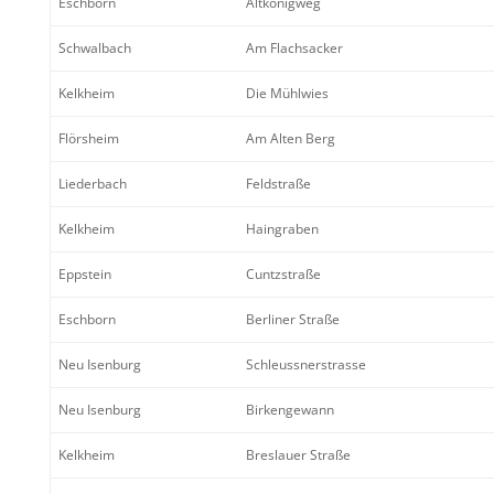
Eschborn
Altkö­nigweg
Schwal­bach
Am Flach­sa­cker
Kelkheim
Die Mühlwies
Flörs­heim
Am Alten Berg
Lieder­bach
Feldstraße
Kelkheim
Haingraben
Eppstein
Cuntz­straße
Eschborn
Berliner Straße
Neu Isenburg
Schleuss­ner­strasse
Neu Isenburg
Birken­ge­wann
Kelkheim
Breslauer Straße