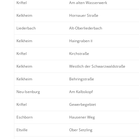
Kriftel
Am alten Wasserwerk
Kelkheim
Hornauer Straße
Lieder­bach
Alt-Oberlie­der­bach
Kelkheim
Haingraben
II
Kriftel
Kirch­straße
Kelkheim
Westlich der Schwarzwaldstraße
Kelkheim
Behring­straße
Neu-Isenburg
Am Kalbs­kopf
Kriftel
Gewer­be­ge­biet
Eschborn
Hausener Weg
Eltville
Ober Setzling