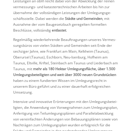
Leistungen an öbVI reicht dabei von der Abwick­lung der reinen
vermes­sungs- und katas­ter­tech­ni­schen Arbeiten bis hin zur
übernahme der vollstän­digen Leistungen der Umlegungs­ge­
schäfts­stelle. Dabei werden die
Städte und Gemeinden
, mit
Ausnahme der vom Bauge­setz­buch geregelten formellen
Beschlüsse, vollständig
entlastet
.
Regel­mäßig wieder­keh­rende Beauf­tra­gungen unseres Vermes­
sungs­büros von vielen Städten und Gemeinden seit Ende der
sechziger Jahre, wie Frank­furt am Main, Kelkheim (Taunus),
Oberursel (Taunus), Eschborn, Neu-Isenburg, Hofheim am
Taunus, Eltville, Kriftel, Stein­bach am Taunus und Lieder­bach am
Taunus, mit
mehr als 180 Hektar Umlegungs­fläche, über 1.500
Umlegungs­be­tei­ligten und weit über 3000 neuen Grund­stü­cken
haben zu einem fundierten Wissen im Umlegungs­recht in
unserem Büro geführt und zu einer dauer­haft erfolg­rei­chen
Umsetzung.
Inten­sive und innova­tive Erörte­rungen mit den Umlegungs­be­tei­
ligten, die Anwen­dung von Vorweg­nahmen zum Umlegungs­plan,
Anfer­ti­gung von Teilum­le­gungs­plänen und Paral­lel­ab­wick­lung
von verein­fachten Änderungen von Bebau­ungs­plänen sowie von
Nachträgen zum Umlegungs­plan wurden erfolg­reich für die
Städte und Gemeinden in den nachste­henden Umlegungs­ver­