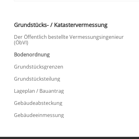
Grund­stücks- / Katastervermessung
Der Öffent­lich bestellte Vermes­sungs­in­ge­nieur
(ÖbVI)
Boden­ord­nung
Grund­stücks­grenzen
Grund­stücks­tei­lung
Lageplan / Bauantrag
Gebäu­de­ab­ste­ckung
Gebäu­de­ein­mes­sung