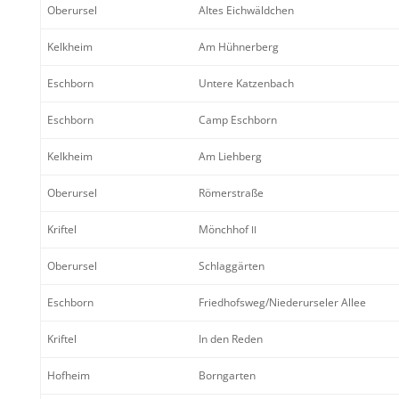
Oberursel
Altes Eichwäld­chen
Kelkheim
Am Hühner­berg
Eschborn
Untere Katzen­bach
Eschborn
Camp Eschborn
Kelkheim
Am Liehberg
Oberursel
Römer­straße
Kriftel
Mönchhof
II
Oberursel
Schlag­gärten
Eschborn
Friedhofsweg/​Niederurseler Allee
Kriftel
In den Reden
Hofheim
Borngarten